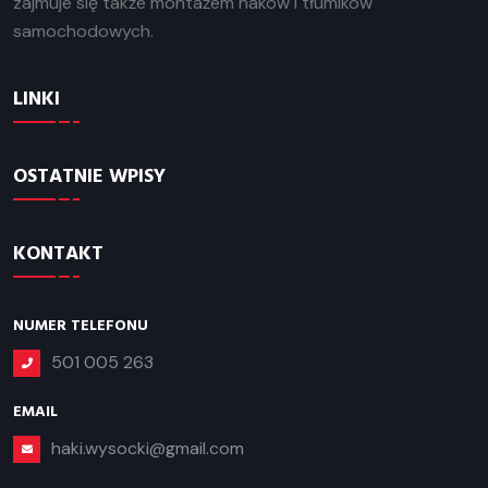
zajmuje się także montażem haków i tłumików
samochodowych.
LINKI
OSTATNIE WPISY
KONTAKT
NUMER TELEFONU
501 005 263
EMAIL
haki.wysocki@gmail.com