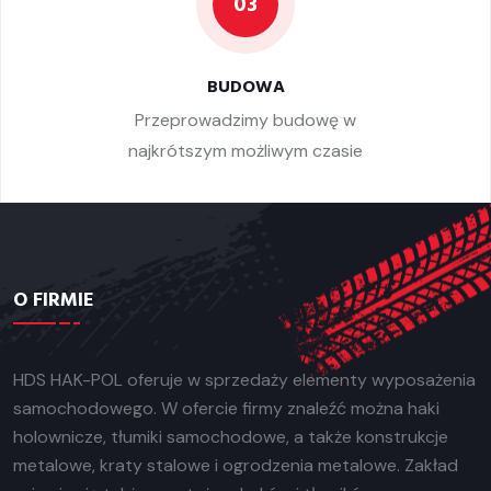
03
BUDOWA
Przeprowadzimy budowę w
najkrótszym możliwym czasie
O FIRMIE
HDS HAK-POL oferuje w sprzedaży elementy wyposażenia
samochodowego. W ofercie firmy znaleźć można haki
holownicze, tłumiki samochodowe, a także konstrukcje
metalowe, kraty stalowe i ogrodzenia metalowe. Zakład